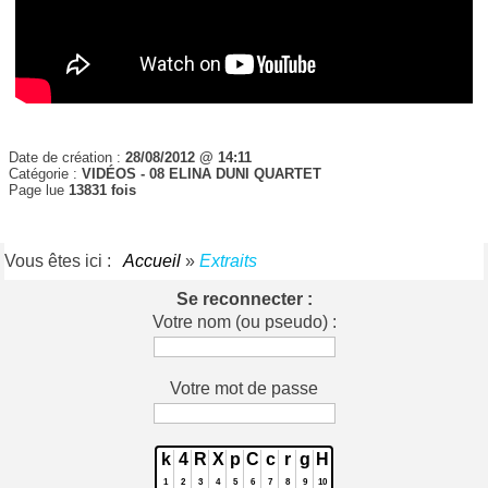
Date de création :
28/08/2012 @ 14:11
Catégorie :
VIDÉOS - 08 ELINA DUNI QUARTET
Page lue
13831 fois
Vous êtes ici :
Accueil
»
Extraits
Se reconnecter :
Votre nom (ou pseudo) :
Votre mot de passe
k
4
R
X
p
C
c
r
g
H
1
2
3
4
5
6
7
8
9
10