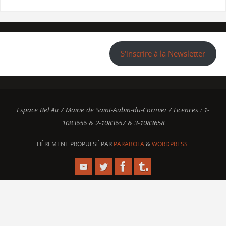
S'inscrire à la Newsletter
Espace Bel Air / Mairie de Saint-Aubin-du-Cormier / Licences : 1-
1083656 & 2-1083657 & 3-1083658
FIÈREMENT PROPULSÉ PAR
PARABOLA
&
WORDPRESS.